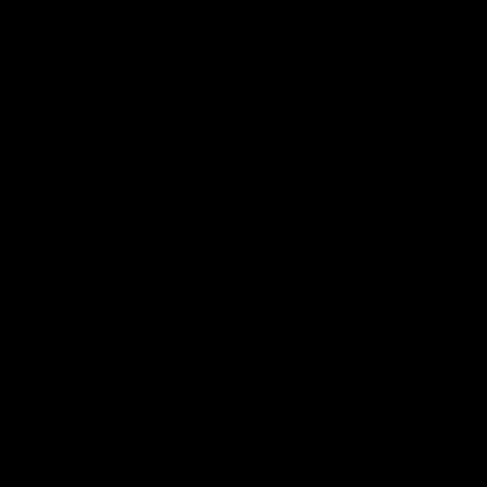
NAUKSET
MA
UUDET
SLOTS
LIVE KASINO
W