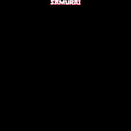
nnende, og vi har en rekke initiativer som hjelper spillere som s
 inkluderer preferanser for selvekskludering, avkjølingsperioder, ø
uddsbonuser og ytterligere bonuser for lojalitetsnivåer.
-bonus
elatert til betalinger, bonuser, grenser for ansvarlig spill og l
roblemer du har.
 din, opptil et beløp på 1,000 kr.
onus
LSER
BONUSVILKÅR OG -BETINGELSER
PERSONVERNERKLÆ
ANSVARLIG SPILL
n din, opptil et beløp på 2,000 kr.
BETALINGSMETODER
 Clover (BGaming).
-bonus