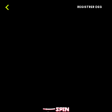
REGISTRER DEG