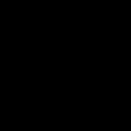
R
PERSONVERNERKLÆRING
LL