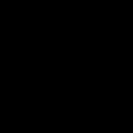
LOGG INN
REGISTRER DEG